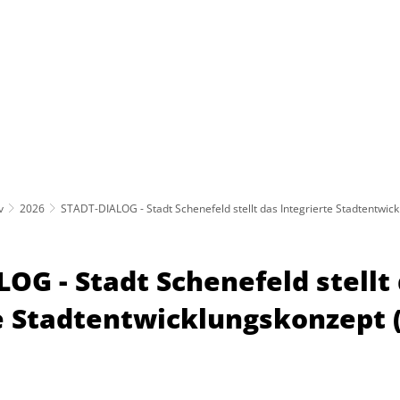
Schenefeld
Rathaus
Politik
Leben & Erleben
Öffnungszeiten
v
2026
STADT-DIALOG - Stadt Schenefeld stellt das Integrierte Stadtentwic
OG - Stadt Schenefeld stellt
e Stadtentwicklungskonzept (