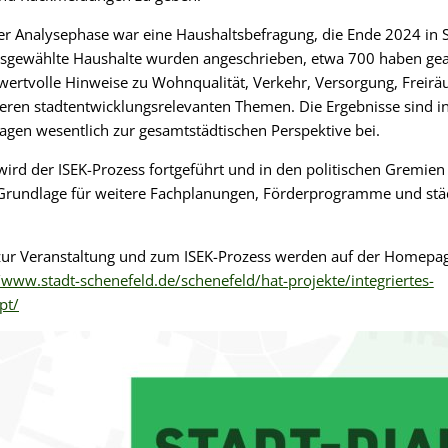
der Analysephase war eine Haushaltsbefragung, die Ende 2024 in 
ausgewählte Haushalte wurden angeschrieben, etwa 700 haben gea
wertvolle Hinweise zu Wohnqualität, Verkehr, Versorgung, Freir
en stadtentwicklungsrelevanten Themen. Die Ergebnisse sind in
ragen wesentlich zur gesamtstädtischen Perspektive bei.
ird der ISEK-Prozess fortgeführt und in den politischen Gremien w
e Grundlage für weitere Fachplanungen, Förderprogramme und stä
zur Veranstaltung und zum ISEK-Prozess werden auf der Homepag
/www.stadt-schenefeld.de/schenefeld/hat-projekte/integriertes-
pt/