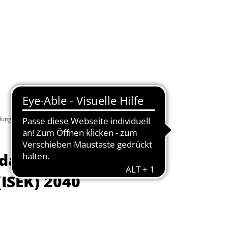
Wirtschaft
Service
klungskonzept (ISEK) 2040 vor
 das
ISEK) 2040