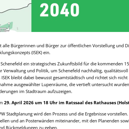
dt alle Bürgerinnen und Bürger zur öffentlichen Vorstellung und D
klungskonzepts (ISEK) ein.
 Schenefeld ein strategisches Zukunftsbild für die kommenden 15
für Verwaltung und Politik, um Schenefeld nachhaltig, qualitätsvo
ISEK bleibt dabei bewusst gesamtstädtisch und richtet sich nicht 
snahme ausgewählter Lupenräume, die vertieft untersucht wurden
derungen im Stadtraum aufzuzeigen.
am
29. April 2026 um 18 Uhr im Ratssaal des Rathauses (Hols
W Stadtplanung wird den Prozess und die Ergebnisse vorstellen. 
tellen und an Posterwänden miteinander, mit den Planenden sowi
nd Rückmeldungen zu geben.