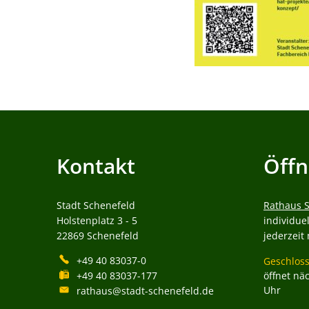
Kontakt
Öffn
Stadt Schenefeld
Rathaus 
Holstenplatz 3 - 5
individue
22869
Schenefeld
jederzeit
+49 40 83037-0
Klicken, 
Geschloss
+49 40 83037-177
öffnet nä
Uhr
rathaus@stadt-schenefeld.de