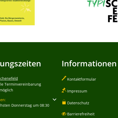
ungszeiten
Informationen
Schenefeld
Kontaktformular
lle Terminvereinbarung
 möglich
Impressum
um weitere Öffnungs- oder Schließzeiten auszublenden
en:
Datenschutz
chsten Donnerstag um 08:30
Barrierefreiheit