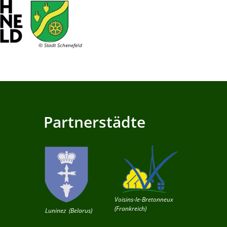
© Stadt Schenefeld
Partnerstädte
Voisins-le-Bretonneux
(Frankreich)
Luninez (Belarus)