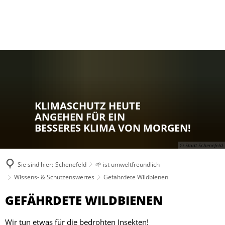
KLIMASCHUTZ HEUTE
ANGEHEN FÜR EIN
BESSERES KLIMA VON MORGEN!
© Stadt Schenefeld
Sie sind hier:
Schenefeld
🌱 ist umweltfreundlich
Wissens- & Schützenswertes
Gefährdete Wildbienen
Gefährdete
GEFÄHRDETE WILDBIENEN
Wildbienen
Wir tun etwas für die bedrohten Insekten!