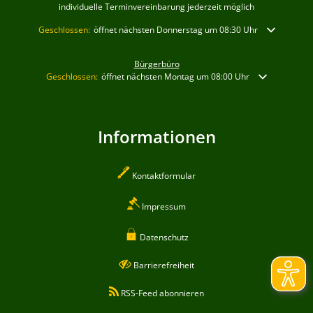
individuelle Terminvereinbarung jederzeit möglich
Klicken, um weitere Öffnungs- oder Schließzeiten auszublenden
Geschlossen:
öffnet nächsten Donnerstag um 08:30 Uhr
Bürgerbüro
Klicken, um weitere Öffnungs- oder Schließzeiten auszublenden
Geschlossen:
öffnet nächsten Montag um 08:00 Uhr
Informationen
Kontaktformular
Impressum
Datenschutz
Barrierefreiheit
RSS-Feed abonnieren