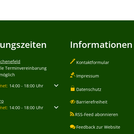
ungszeiten
Informationen
Schenefeld
Kontaktformular
lle Terminvereinbarung
 möglich
Impressum
um weitere Öffnungs- oder Schließzeiten auszublenden
fnet:
14:00
-
18:00
Uhr
Von 14:00 bis 18:00 Uhr
Datenschutz
ro
Barrierefreiheit
um weitere Öffnungs- oder Schließzeiten auszublenden
fnet:
14:00
-
18:00
Uhr
Von 14:00 bis 18:00 Uhr
RSS-Feed abonnieren
Feedback zur Website