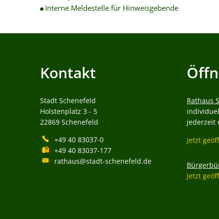
Interne Meldestelle für Hinweisgebende
Kontakt
Öffn
Stadt Schenefeld
Rathaus 
Holstenplatz 3 - 5
individue
22869
Schenefeld
jederzeit
+49 40 83037-0
Klicken, 
Jetzt geöf
+49 40 83037-177
rathaus@stadt-schenefeld.de
Bürgerbü
Klicken, 
Jetzt geöf