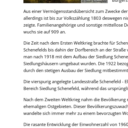
Bürgers
© Stadt Schenefeld
Aus einer Vermögensstandübersicht zum Zwecke der 
allerdings ist bis zur Volkszählung 1803 deswegen nic
zeigte. Familienangehörige und sonstige mittellose 
wuchs sie auf 909 an.
Die Zeit nach dem Ersten Weltkrieg brachte für Sche
Schenefelds bis dahin der Dorfbereich an der Straße
man nach 1918 mit dem Aufbau der Siedlung Schenefe
Siedlungshäusern umgebaut wurden. Die 1922 bezogen
durch den stetigen Ausbau der Siedlung mitbestimmt
Die vierspurig angelegte Landesstraße Schenefeld - E
Bereich Siedlung Schenefeld, während das ursprüngli
Nach dem Zweiten Weltkrieg nahm die Bevölkerung r
ehemaligen Ostgebieten. Dieser Bevölkerungszuwach
wandelte sich immer mehr zu einem bevorzugten W
Die rasante Entwicklung der Einwohnerzahl von 1960