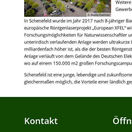
Weitere
Gewerbe
© Beate Zoellner
In Schenefeld wurde im Jahr 2017 nach 8-jähriger Ba
europäische Röntgenlaserprojekt „European XFEL“ wird
Forschungsmöglichkeiten für Naturwissenschaftler un
unterirdisch verlaufenden Anlage werden ultrakurze L
milliardenfach höher ist, als die der besten Röntgen
Anlage verläuft von dem Gelände des Deutschen Elek
wo auf einem 150.000 m2 großen Forschungscampus 
Schenefeld ist eine junge, lebendige und zukunftsor
gleichermaßen möglich, die Vorteile einer ländlich
Kontakt
Öffn