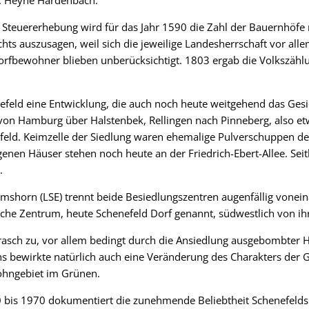
: Heyne Hardenbach.
Steuererhebung wird für das Jahr 1590 die Zahl der Bauernhöfe
hts auszusagen, weil sich die jeweilige Landesherrschaft vor alle
Dorfbewohner blieben unberücksichtigt. 1803 ergab die Volkszäh
nefeld eine Entwicklung, die auch noch heute weitgehend das Gesi
 von Hamburg über Halstenbek, Rellingen nach Pinneberg, also e
ld. Keimzelle der Siedlung waren ehemalige Pulverschuppen des 
en Häuser stehen noch heute an der Friedrich-Ebert-Allee. Seit
.
lmshorn (LSE) trennt beide Besiedlungszentren augenfällig voneina
che Zentrum, heute Schenefeld Dorf genannt, südwestlich von ihr 
asch zu, vor allem bedingt durch die Ansiedlung ausgebombter
s bewirkte natürlich auch eine Veränderung des Charakters der
ohngebiet im Grünen.
 bis 1970 dokumentiert die zunehmende Beliebtheit Schenefelds 