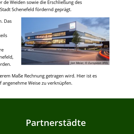
r de Weiden sowie die Erschließung des
tadt Schenefeld fördernd geprägt.
n. Das
eils
re
nefeld,
Jan Meier, © European XFEL
rden.
derem Maße Rechnung getragen wird. Hier ist es
auf angenehme Weise zu verknüpfen.
Partnerstädte