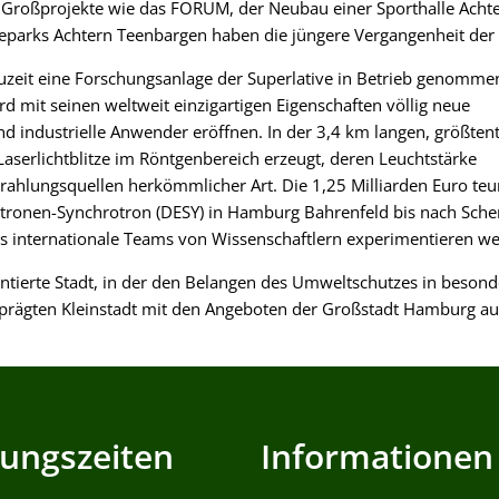
 Großprojekte wie das FORUM, der Neubau einer Sporthalle Achte
parks Achtern Teenbargen haben die jüngere Vergangenheit der S
uzeit eine Forschungsanlage der Superlative in Betrieb genomme
 mit seinen weltweit einzigartigen Eigenschaften völlig neue
d industrielle Anwender eröffnen. In der 3,4 km langen, größtent
aserlichtblitze im Röntgenbereich erzeugt, deren Leuchtstärke
strahlungsquellen herkömmlicher Art. Die 1,25 Milliarden Euro teu
tronen-Synchrotron (DESY) in Hamburg Bahrenfeld bis nach Sche
internationale Teams von Wissenschaftlern experimentieren we
ientierte Stadt, in der den Belangen des Umweltschutzes in beson
 geprägten Kleinstadt mit den Angeboten der Großstadt Hamburg 
ungszeiten
Informationen