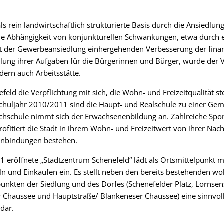
s rein landwirtschaftlich strukturierte Basis durch die Ansiedlun
ne Abhängigkeit von konjunkturellen Schwankungen, etwa durch ei
 der Gewerbeansiedlung einhergehenden Verbesserung der finanz
llung ihrer Aufgaben für die Bürgerinnen und Bürger, wurde der 
dern auch Arbeitsstätte.
feld die Verpflichtung mit sich, die Wohn- und Freizeitqualität st
Schuljahr 2010/2011 sind die Haupt- und Realschule zu einer G
hschule nimmt sich der Erwachsenenbildung an. Zahlreiche Sport
ofitiert die Stadt in ihrem Wohn- und Freizeitwert von ihrer Nac
anbindungen bestehen.
1 eröffnete „Stadtzentrum Schenefeld“ lädt als Ortsmittelpunkt m
 und Einkaufen ein. Es stellt neben den bereits bestehenden w
unkten der Siedlung und des Dorfes (Schenefelder Platz, Lornsens
r Chaussee und Hauptstraße/ Blankeneser Chaussee) eine sinnvol
dar.