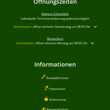
Öffnungszeiten
Rathaus Schenefeld
individuelle Terminvereinbarung jederzeit möglich
Klicken, um weitere Öffnungs- oder Schließzeiten auszublenden
Geschlossen:
öffnet nächsten Donnerstag um 08:30 Uhr
Bürgerbüro
Klicken, um weitere Öffnungs- oder Schließzeiten auszublenden
Geschlossen:
öffnet nächsten Montag um 08:00 Uhr
Informationen
Kontaktformular
Impressum
Datenschutz
Barrierefreiheit