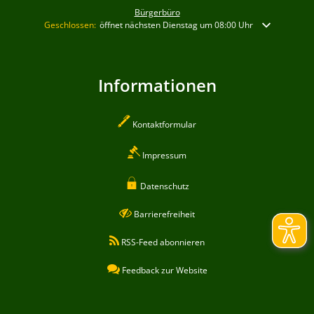
Bürgerbüro
Klicken, um weitere Öffnungs- oder Schließzeiten auszublenden
Geschlossen:
öffnet nächsten Dienstag um 08:00 Uhr
Informationen
Kontaktformular
Impressum
Datenschutz
Barrierefreiheit
RSS-Feed abonnieren
Feedback zur Website