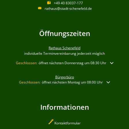
+49 40 83037-177
rathaus@stadt-schenefeld.de
Öffnungszeiten
Rathaus Schenefeld
individuelle Terminvereinbarung jederzeit möglich
Klicken, um weitere Öffnungs- oder Schließzeiten auszublenden
Geschlossen:
öffnet nächsten Donnerstag um 08:30 Uhr
Bürgerbüro
Klicken, um weitere Öffnungs- oder Schließzeiten auszublenden
Geschlossen:
öffnet nächsten Montag um 08:00 Uhr
Informationen
Kontaktformular