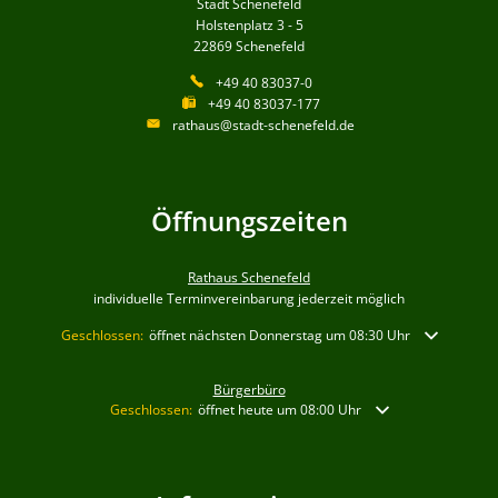
Stadt Schenefeld
Holstenplatz 3 - 5
22869
Schenefeld
+49 40 83037-0
+49 40 83037-177
rathaus@stadt-schenefeld.de
Öffnungszeiten
Rathaus Schenefeld
individuelle Terminvereinbarung jederzeit möglich
Klicken, um weitere Öffnungs- oder Schließzeiten auszublenden
Geschlossen:
öffnet nächsten Donnerstag um 08:30 Uhr
Bürgerbüro
Klicken, um weitere Öffnungs- oder Schließzeiten auszublende
Geschlossen:
öffnet heute um 08:00 Uhr