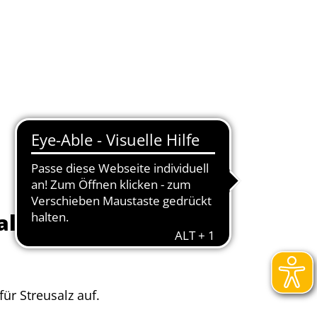
Wirtschaft
Service
alz
ür Streusalz auf.