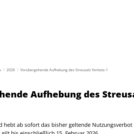
Schenefeld
Rathaus
Politik
Leben & Erleben
Öffnungszeiten
v
2026
Vorübergehende Aufhebung des Streusalz Verbots-1
hende Aufhebung des Streus
d hebt ab sofort das bisher geltende Nutzungsverbot f
gilt bis einschließlich 15. Februar 2026.