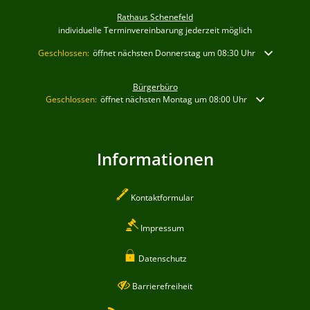
Rathaus Schenefeld
individuelle Terminvereinbarung jederzeit möglich
Klicken, um weitere Öffnungs- oder Schließzeiten auszublenden
Geschlossen:
öffnet nächsten Donnerstag um 08:30 Uhr
Bürgerbüro
Klicken, um weitere Öffnungs- oder Schließzeiten auszublenden
Geschlossen:
öffnet nächsten Montag um 08:00 Uhr
Informationen
Kontaktformular
Impressum
Datenschutz
Barrierefreiheit