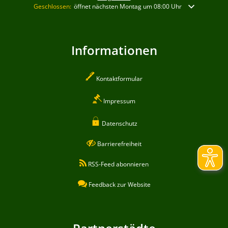
Klicken, um weitere Öffnungs- oder Schließzeiten auszublenden
Geschlossen:
öffnet nächsten Montag um 08:00 Uhr
Informationen
Kontaktformular
Impressum
Datenschutz
Barrierefreiheit
RSS-Feed abonnieren
Feedback zur Website