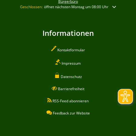
Bürgerbüro
Klicken, um weitere Öffnungs- oder Schließzeiten auszublenden
Geschlossen:
öffnet nächsten Montag um 08:00 Uhr
Informationen
Kontaktformular
Impressum
Datenschutz
Barrierefreiheit
RSS-Feed abonnieren
Feedback zur Website