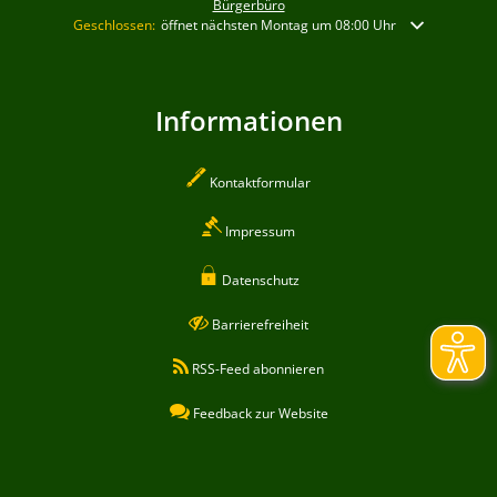
Bürgerbüro
Klicken, um weitere Öffnungs- oder Schließzeiten auszublenden
Geschlossen:
öffnet nächsten Montag um 08:00 Uhr
Informationen
Kontaktformular
Impressum
Datenschutz
Barrierefreiheit
RSS-Feed abonnieren
Feedback zur Website