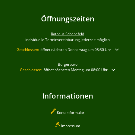
Öffnungszeiten
Rathaus Schenefeld
individuelle Terminvereinbarung jederzeit möglich
Klicken, um weitere Öffnungs- oder Schließzeiten auszublenden
Geschlossen:
öffnet nächsten Donnerstag um 08:30 Uhr
Bürgerbüro
Klicken, um weitere Öffnungs- oder Schließzeiten auszublenden
Geschlossen:
öffnet nächsten Montag um 08:00 Uhr
Informationen
Kontaktformular
Impressum