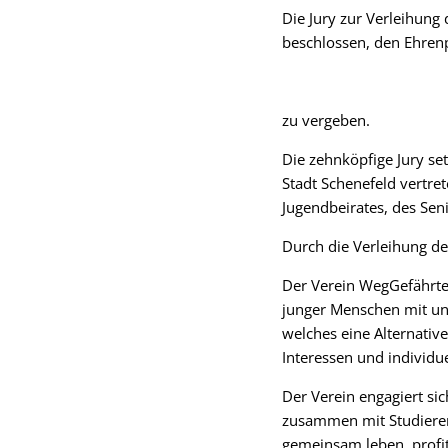
Die Jury zur Verleihung
beschlossen, den Ehrenp
zu vergeben.
Die zehnköpfige Jury set
Stadt Schenefeld vertre
Jugendbeirates, des Se
Durch die Verleihung de
Der Verein WegGefährten
junger Menschen mit unt
welches eine Alternati
Interessen und individu
Der Verein engagiert s
zusammen mit Studiere
gemeinsam leben, prof