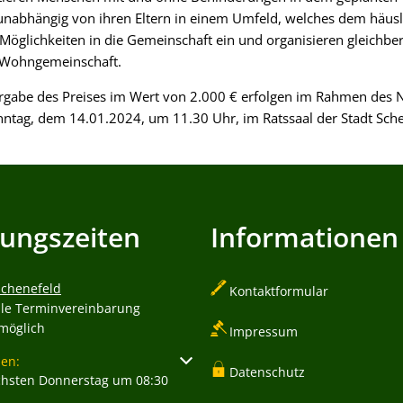
unabhängig von ihren Eltern in einem Umfeld, welches dem häuslic
Möglichkeiten in die Gemeinschaft ein und organisieren gleichber
 Wohngemeinschaft.
rgabe des Preises im Wert von 2.000 € erfolgen im Rahmen des
ntag, dem 14.01.2024, um 11.30 Uhr, im Ratssaal der Stadt Sche
ungszeiten
Informationen
Schenefeld
Kontaktformular
lle Terminvereinbarung
 möglich
Impressum
um weitere Öffnungs- oder Schließzeiten auszublenden
en:
Datenschutz
chsten Donnerstag um 08:30