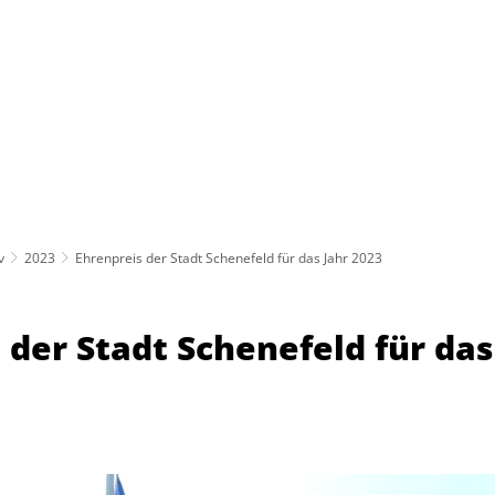
Schenefeld
Rathaus
Politik
Leben & Erleben
Öffnungszeiten
v
2023
Ehrenpreis der Stadt Schenefeld für das Jahr 2023
 der Stadt Schenefeld für das