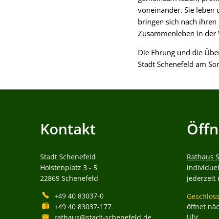
voneinander. Sie leben 
bringen sich nach ihren 
Zusammenleben in der
Die Ehrung und die Übe
Stadt Schenefeld am Son
Kontakt
Öffn
Stadt Schenefeld
Rathaus 
Holstenplatz 3 - 5
individue
22869
Schenefeld
jederzeit
+49 40 83037-0
Klicken, 
Geschloss
+49 40 83037-177
öffnet nä
Uhr
rathaus@stadt-schenefeld.de