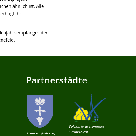
hen ähnlich ist. Alle
echtigt ihr
 Neujahrsempfanges der
nefeld.
Partnerstädte
Voisins-le-Bretonneux
(Frankreich)
Luninez (Belarus)