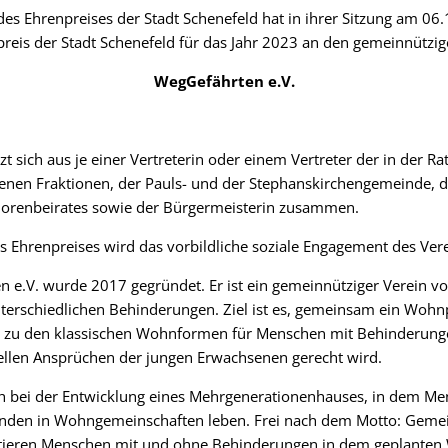
 des Ehrenpreises der Stadt Schenefeld hat in ihrer Sitzung am 0
reis der Stadt Schenefeld für das Jahr 2023 an den gemeinnützig
WegGefährten e.V.
zt sich aus je einer Vertreterin oder einem Vertreter der in der 
tenen Fraktionen, der Pauls- und der Stephanskirchengemeinde, 
niorenbeirates sowie der Bürgermeisterin zusammen.
s Ehrenpreises wird das vorbildliche soziale Engagement des Ver
 e.V. wurde 2017 gegründet. Er ist ein gemeinnütziger Verein v
erschiedlichen Behinderungen. Ziel ist es, gemeinsam ein Wohnp
ve zu den klassischen Wohnformen für Menschen mit Behinderung
ellen Ansprüchen der jungen Erwachsenen gerecht wird.
ich bei der Entwicklung eines Mehrgenerationenhauses, in dem M
nden in Wohngemeinschaften leben. Frei nach dem Motto: Gem
itieren Menschen mit und ohne Behinderungen in dem geplanten