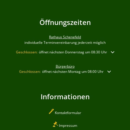
Öffnungszeiten
Rathaus Schenefeld
individuelle Terminvereinbarung jederzeit möglich
Klicken, um weitere Öffnungs- oder Schließzeiten auszublenden
Geschlossen:
öffnet nächsten Donnerstag um 08:30 Uhr
Bürgerbüro
Klicken, um weitere Öffnungs- oder Schließzeiten auszublenden
Geschlossen:
öffnet nächsten Montag um 08:00 Uhr
Informationen
Kontaktformular
Impressum