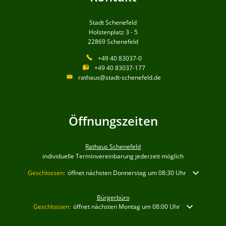
Stadt Schenefeld
Holstenplatz 3 - 5
22869
Schenefeld
+49 40 83037-0
+49 40 83037-177
rathaus@stadt-schenefeld.de
Öffnungszeiten
Rathaus Schenefeld
individuelle Terminvereinbarung jederzeit möglich
Klicken, um weitere Öffnungs- oder Schließzeiten auszublenden
Geschlossen:
öffnet nächsten Donnerstag um 08:30 Uhr
Bürgerbüro
Klicken, um weitere Öffnungs- oder Schließzeiten auszublenden
Geschlossen:
öffnet nächsten Montag um 08:00 Uhr