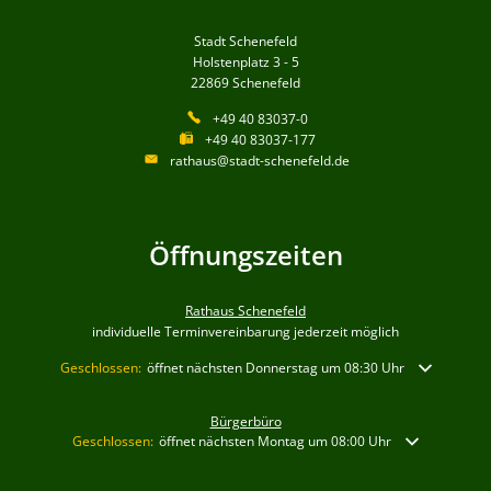
Stadt Schenefeld
Holstenplatz 3 - 5
22869
Schenefeld
+49 40 83037-0
+49 40 83037-177
rathaus@stadt-schenefeld.de
Öffnungszeiten
Rathaus Schenefeld
individuelle Terminvereinbarung jederzeit möglich
Klicken, um weitere Öffnungs- oder Schließzeiten auszublenden
Geschlossen:
öffnet nächsten Donnerstag um 08:30 Uhr
Bürgerbüro
Klicken, um weitere Öffnungs- oder Schließzeiten auszublenden
Geschlossen:
öffnet nächsten Montag um 08:00 Uhr